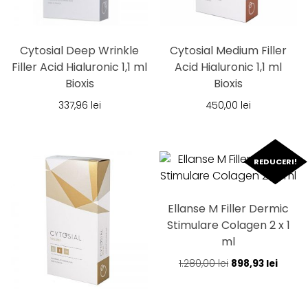
Cytosial Deep Wrinkle
Cytosial Medium Filler
Filler Acid Hialuronic 1,1 ml
Acid Hialuronic 1,1 ml
Bioxis
Bioxis
337,96
lei
450,00
lei
REDUCERI!
Ellanse M Filler Dermic
Stimulare Colagen 2 x 1
ml
Prețul
Prețul
1.280,00
lei
898,93
lei
inițial
curen
a
este: