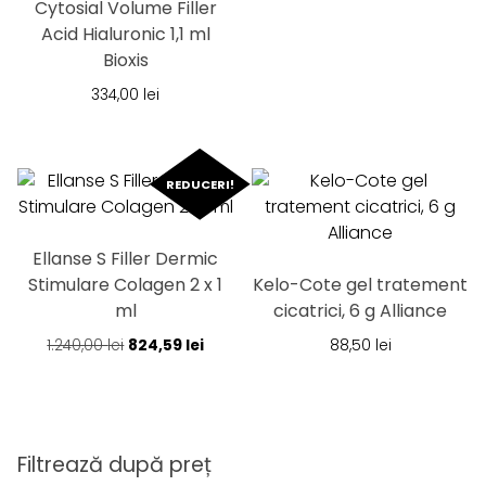
Cytosial Volume Filler
fost:
898,93 
Acid Hialuronic 1,1 ml
1.280,00 lei.
Bioxis
334,00
lei
REDUCERI!
Ellanse S Filler Dermic
Stimulare Colagen 2 x 1
Kelo-Cote gel tratement
ml
cicatrici, 6 g Alliance
Prețul
Prețul
1.240,00
lei
824,59
lei
88,50
lei
inițial
curent
a
este:
fost:
824,59 lei.
1.240,00 lei.
Filtrează după preț