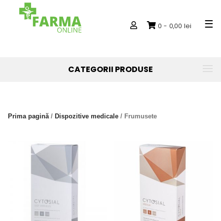
Skip
to
0 -
0,00
lei
content
CATEGORII PRODUSE
Prima pagină
/
Dispozitive medicale
/ Frumusete