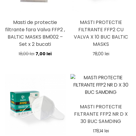
Masti de protectie
MASTI PROTECTIE
filtrante fara Valva FFP2 ,
FILTRANTE FFP2 CU
BALTIC MASKS BM002 –
VALVA X 10 BUC BALTIC
Set x 2 bucati
MASKS
Prețul
Prețul
18,00
lei
7,00
lei
78,00
lei
inițial
curent
a
este:
fost:
7,00 lei.
18,00 lei.
MASTI PROTECTIE
FILTRANTE FFP2 NR D X
30 BUC SAMDING
178,14
lei