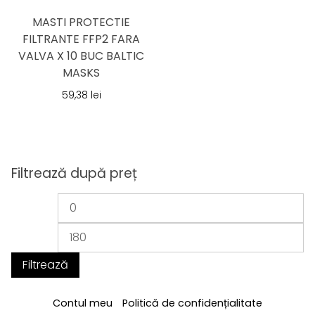
MASTI PROTECTIE
FILTRANTE FFP2 FARA
VALVA X 10 BUC BALTIC
MASKS
59,38
lei
Filtrează după preț
Preț
Pr
minim
m
Filtrează
Contul meu
Politică de confidențialitate