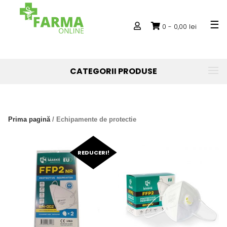
Skip
to
0 -
0,00
lei
content
CATEGORII PRODUSE
Prima pagină
/ Echipamente de protectie
REDUCERI!