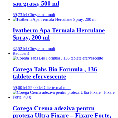
sau grasa, 500 ml
59,73
lei
Citește mai mult
Ivatherm Apa Termala Herculane
Spray, 200 ml
32,52
lei
Citește mai mult
Reduceri!
Corega Tabs Bio Formula , 136
tablete efervescente
Prețul
Prețul
59,00
lei
55,00
lei
Citește mai mult
inițial
curent
a
este:
fost:
55,00 lei.
59,00 lei.
Corega Crema adeziva pentru
proteza Ultra Fixare – Fixare Forte,