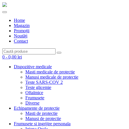
Skip
to
content
Home
Magazin
Promoții
Noutăți
Contact
0 -
0,00
lei
Dispozitive medicale
Masti medicale de protectie
Manusi medicale de protectie
Teste SARS-COV 2
Teste glicemie
Oftalmice
Frumusete
Diverse
Echipamente de protectie
Masti de protectie
Manusi de protectie
Frumusete si ingrijire personala
Igiena Orala