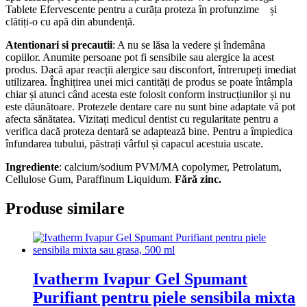
Tablete Efervescente pentru a curăța proteza în profunzime și
clătiți-o cu apă din abundență.
Atentionari si precautii
: A nu se lăsa la vedere și îndemâna
copiilor. Anumite persoane pot fi sensibile sau alergice la acest
produs. Dacă apar reacții alergice sau disconfort, întrerupeți imediat
utilizarea. Înghițirea unei mici cantități de produs se poate întâmpla
chiar și atunci când acesta este folosit conform instrucțiunilor și nu
este dăunătoare. Protezele dentare care nu sunt bine adaptate vă pot
afecta sănătatea. Vizitați medicul dentist cu regularitate pentru a
verifica dacă proteza dentară se adaptează bine. Pentru a împiedica
înfundarea tubului, păstrați vârful și capacul acestuia uscate.
Ingrediente
: calcium/sodium PVM/MA copolymer, Petrolatum,
Cellulose Gum, Paraffinum Liquidum.
Fără zinc.
Produse similare
Ivatherm Ivapur Gel Spumant
Purifiant pentru piele sensibila mixta