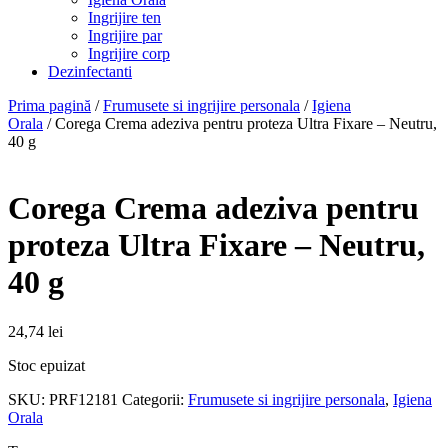
Ingrijire ten
Ingrijire par
Ingrijire corp
Dezinfectanti
Prima pagină
/
Frumusete si ingrijire personala
/
Igiena
Orala
/ Corega Crema adeziva pentru proteza Ultra Fixare – Neutru,
40 g
Corega Crema adeziva pentru
proteza Ultra Fixare – Neutru,
40 g
24,74
lei
Stoc epuizat
SKU:
PRF12181
Categorii:
Frumusete si ingrijire personala
,
Igiena
Orala