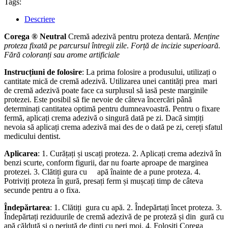
Tags:
Descriere
Corega ® Neutral
Cremă adezivă pentru proteza dentară.
Menține
proteza fixată pe parcursul întregii zile
.
Forță de incizie superioară.
Fără coloranți sau arome artificiale
Instrucțiuni de folosire
: La prima folosire a produsului, utilizați o
cantitate mică de cremă adezivă. Utilizarea unei cantități prea mari
de cremă adezivă poate face ca surplusul să iasă peste marginile
protezei. Este posibil să fie nevoie de câteva încercări până
determinați cantitatea optimă pentru dumneavoastră. Pentru o fixare
fermă, aplicați crema adezivă o singură dată pe zi. Dacă simțiți
nevoia să aplicați crema adezivă mai des de o dată pe zi, cereți sfatul
medicului dentist.
Aplicarea
: 1. Curățați și uscați proteza. 2. Aplicați crema adezivă în
benzi scurte, conform figurii, dar nu foarte aproape de marginea
protezei. 3. Clătiți gura cu apă înainte de a pune proteza. 4.
Potriviți proteza în gură, presați ferm și mușcați timp de câteva
secunde pentru a o fixa.
Îndepărtarea
: 1. Clătiți gura cu apă. 2. Îndepărtați încet proteza. 3.
Îndepărtați reziduurile de cremă adezivă de pe proteză și din gură cu
apă călduță și o periuță de dinți cu peri moi. 4. Folosiți Corega