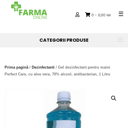
Skip
to
0 -
0,00
lei
content
CATEGORII PRODUSE
Prima pagină
/
Dezinfectanti
/ Gel dezinfectant pentru maini
Perfect Care, cu aloe vera, 70% alcool, antibacterian, 1 Litru