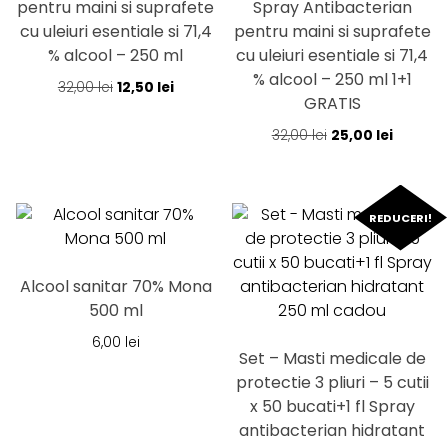
pentru maini si suprafete
Spray Antibacterian
cu uleiuri esentiale si 71,4
pentru maini si suprafete
% alcool – 250 ml
cu uleiuri esentiale si 71,4
% alcool – 250 ml 1+1
Prețul
Prețul
32,00
lei
12,50
lei
GRATIS
inițial
curent
a
este:
Prețul
Prețul
32,00
lei
25,00
lei
fost:
12,50 lei.
inițial
curent
32,00 lei.
a
este:
fost:
25,00 lei
REDUCERI!
32,00 lei.
Alcool sanitar 70% Mona
500 ml
6,00
lei
Set – Masti medicale de
protectie 3 pliuri – 5 cutii
x 50 bucati+1 fl Spray
antibacterian hidratant