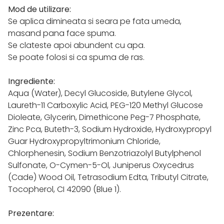
Mod de utilizare:
Se aplica dimineata si seara pe fata umeda,
masand pana face spuma.
Se clateste apoi abundent cu apa.
Se poate folosi si ca spuma de ras.
Ingrediente:
Aqua (Water), Decyl Glucoside, Butylene Glycol,
Laureth-11 Carboxylic Acid, PEG-120 Methyl Glucose
Dioleate, Glycerin, Dimethicone Peg-7 Phosphate,
Zinc Pca, Buteth-3, Sodium Hydroxide, Hydroxypropyl
Guar Hydroxypropyltrimonium Chloride,
Chlorphenesin, Sodium Benzotriazolyl Butylphenol
Sulfonate, O-Cymen-5-Ol, Juniperus Oxycedrus
(Cade) Wood Oil, Tetrasodium Edta, Tributyl Citrate,
Tocopherol, CI 42090 (Blue 1).
Prezentare: