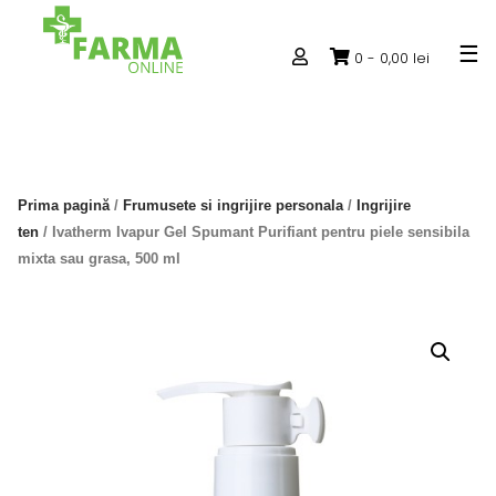
Skip
to
0 -
0,00
lei
content
Prima pagină
/
Frumusete si ingrijire personala
/
Ingrijire
ten
/ Ivatherm Ivapur Gel Spumant Purifiant pentru piele sensibila
mixta sau grasa, 500 ml