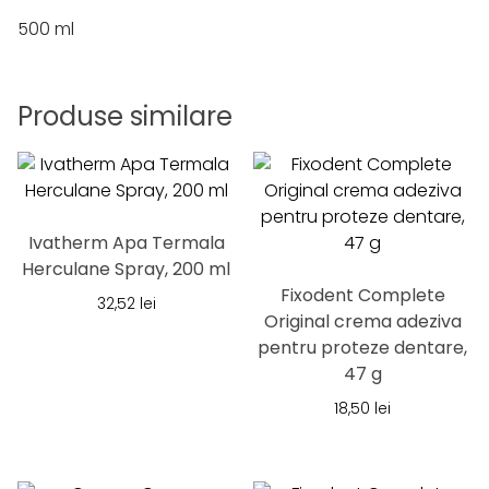
500 ml
Produse similare
Ivatherm Apa Termala
Herculane Spray, 200 ml
Fixodent Complete
32,52
lei
Original crema adeziva
pentru proteze dentare,
47 g
18,50
lei