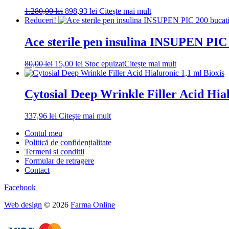
Prețul
Prețul
1.280,00
lei
898,93
lei
Citește mai mult
inițial
curent
Reduceri!
a
este:
fost:
898,93 lei.
Ace sterile pen insulina INSUPEN PIC
1.280,00 lei.
Prețul
Prețul
80,00
lei
15,00
lei
Stoc epuizat
Citește mai mult
inițial
curent
a
este:
fost:
15,00 lei.
Cytosial Deep Wrinkle Filler Acid Hial
80,00 lei.
337,96
lei
Citește mai mult
Contul meu
Politică de confidențialitate
Termeni si conditii
Formular de retragere
Contact
Facebook
Web design
© 2026
Farma Online