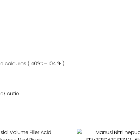
e calduros ( 40°C – 104 °F )
uc/ cutie