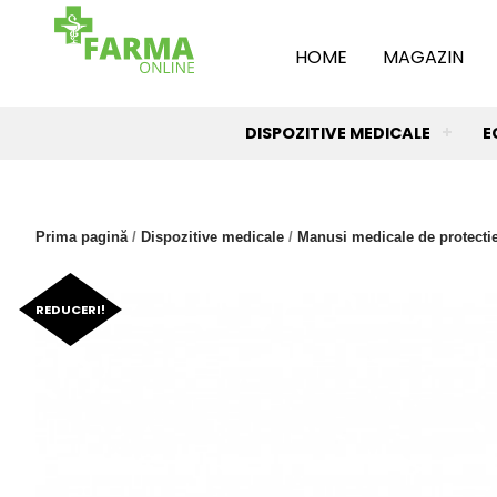
Skip
to
HOME
MAGAZIN
content
DISPOZITIVE MEDICALE
E
Prima pagină
/
Dispozitive medicale
/
Manusi medicale de protecti
REDUCERI!