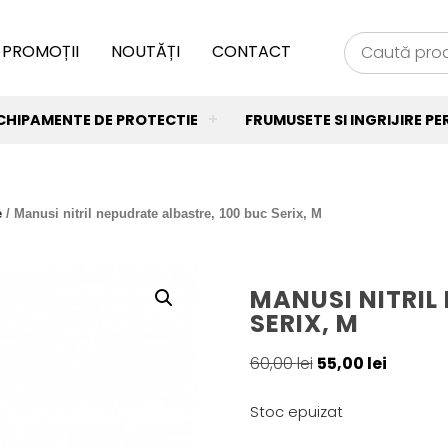
PROMOȚII
NOUTĂȚI
CONTACT
CHIPAMENTE DE PROTECTIE
FRUMUSETE SI INGRIJIRE P
e
/ Manusi nitril nepudrate albastre, 100 buc Serix, M
MANUSI NITRIL
SERIX, M
Prețul
Prețul
60,00
lei
55,00
lei
inițial
curent
a
este:
Stoc epuizat
fost:
55,00 lei